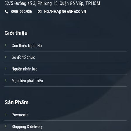
52/5 Đường số 3, Phường 15, Quận Gò Vấp, TP.HCM
0903.050.936
NGANHA@NGANHACO.VN
Giới thiệu
Giới thiệu Ngân Hà
Sơ đồ tổ chức
Nguồn nhân lực
Mục tiêu phát triển
Sản Phẩm
Payments
Shipping & delivery