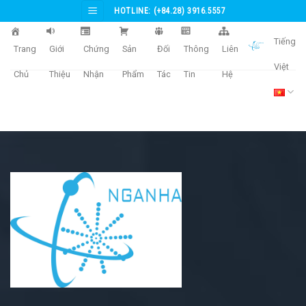
Skip
HOTLINE: (+84.28) 3916.5557
to
content
Tiếng
Trang
Giới
Chứng
Sản
Đối
Thông
Liên
Việt
Chủ
Thiệu
Nhận
Phẩm
Tác
Tin
Hệ