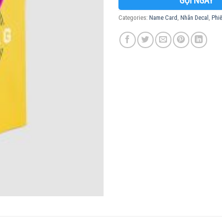
GỌI NGAY
Categories:
Name Card
,
Nhãn Decal
,
Phi