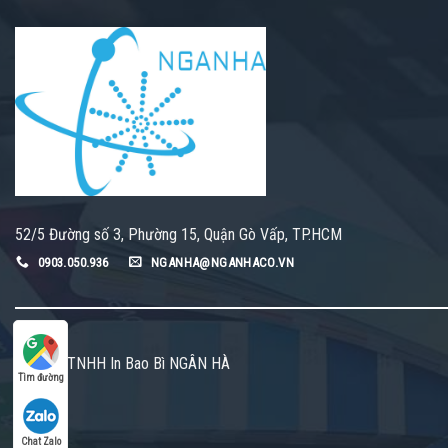
52/5 Đường số 3, Phường 15, Quận Gò Vấp, TP.HCM
0903.050.936
NGANHA@NGANHACO.VN
Công ty TNHH In Bao Bì NGÂN HÀ
Tìm đường
Chat Zalo