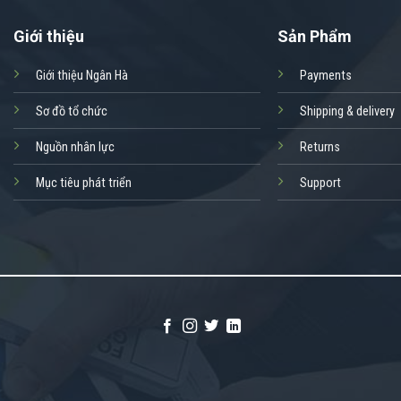
Giới thiệu
Sản Phẩm
Giới thiệu Ngân Hà
Payments
Sơ đồ tổ chức
Shipping & delivery
Nguồn nhân lực
Returns
Mục tiêu phát triển
Support