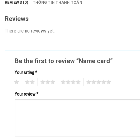
REVIEWS (0)
THÔNG TIN THANH TOÁN
Reviews
There are no reviews yet.
Be the first to review “Name card”
Your rating
*
1
2
3
4
5
Your review
*