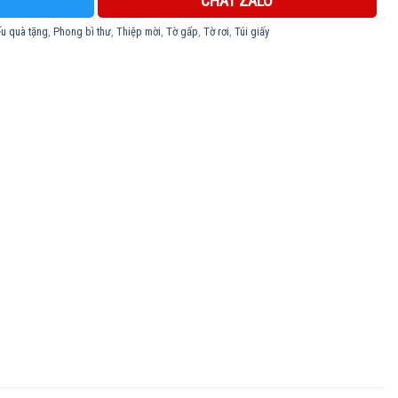
CHAT ZALO
ếu quà tặng
,
Phong bì thư
,
Thiệp mời
,
Tờ gấp
,
Tờ rơi
,
Túi giấy