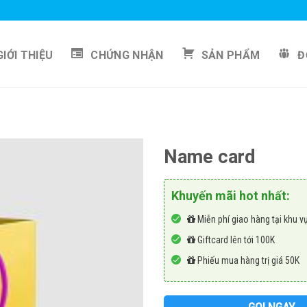
GIỚI THIỆU
CHỨNG NHẬN
SẢN PHẨM
Đ
Name card
Khuyến mãi hot nhất:
Miễn phí giao hàng tại khu vự
Giftcard lên tới 100K
Phiếu mua hàng trị giá 50K